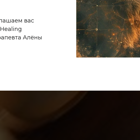
глашаем вас
Healing
ерапевта Алёны