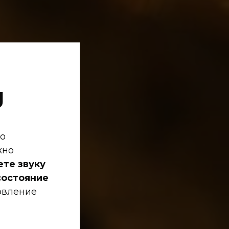
g
го
жно
ете звуку
состояние
новление