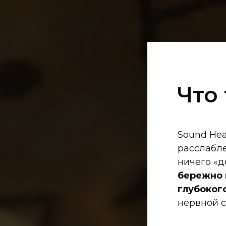
Что
Sound Hea
расслабле
ничего «д
бережно 
глубоког
нервной с