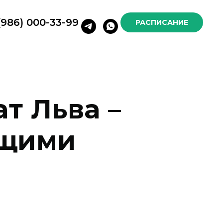
(986) 000-33-99
РАСПИСАНИЕ
ат Льва
–
ющими