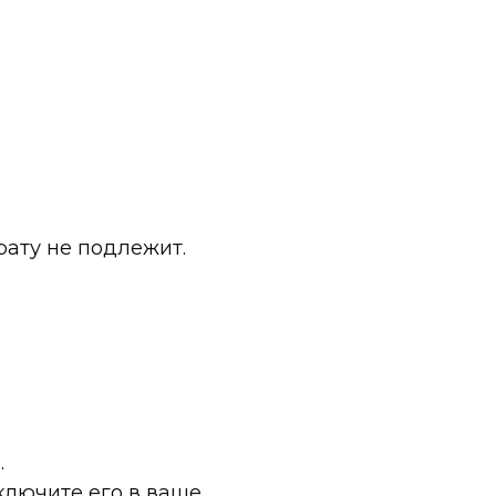
ату не подлежит.
.
ключите его в ваше