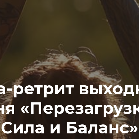
а-ретрит выход
ня «Перезагрузк
Сила и Баланс»