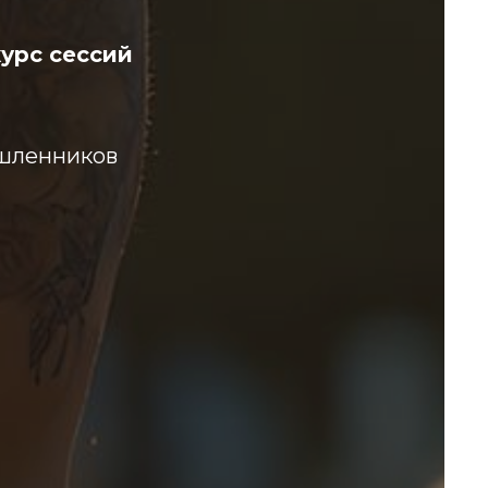
урс сессий
мышленников