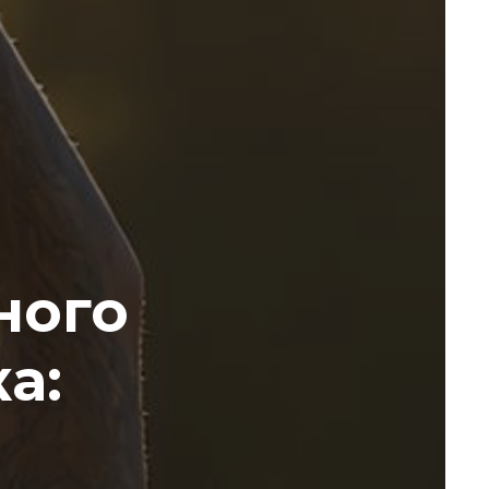
ного
а: