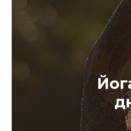
Йог
д