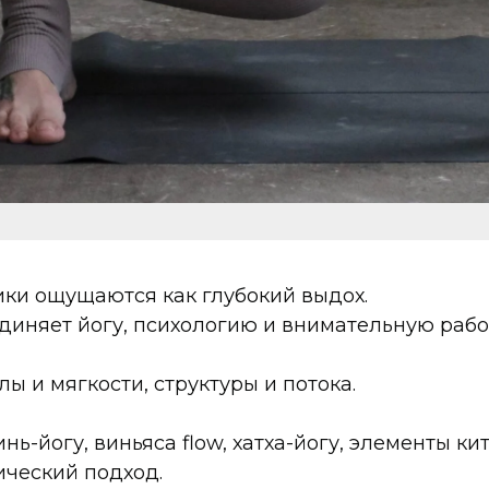
ики ощущаются как глубокий выдох.
единяет йогу, психологию и внимательную рабо
лы и мягкости, структуры и потока.
нь-йогу, виньяса flow, хатха-йогу, элементы к
ический подход.