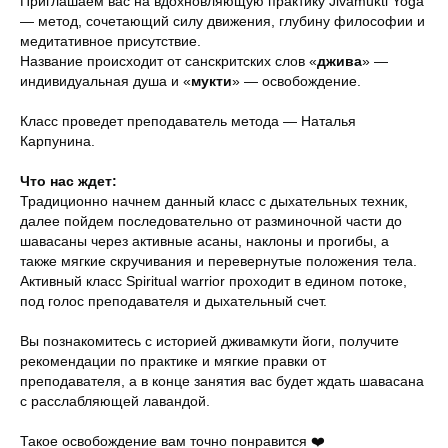
Приглашаем вас на вдохновляющую практику Jivamukti Yoga
— метод, сочетающий силу движения, глубину философии и
медитативное присутствие.
Название происходит от санскритских слов «
джива
» —
индивидуальная душа и «
мукти
» — освобождение.
Класс проведет преподаватель метода — Наталья
Карпунина.
Что нас ждет:
Традиционно начнем данный класс с дыхательных техник,
далее пойдем последовательно от разминочной части до
шавасаны через активные асаны, наклоны и прогибы, а
также мягкие скручивания и перевернутые положения тела.
Активный класс Spiritual warrior проходит в едином потоке,
под голос преподавателя и дыхательный счет.
Вы познакомитесь с историей дживамкути йоги, получите
рекомендации по практике и мягкие правки от
преподавателя, а в конце занятия вас будет ждать шавасана
с расслабляющей лавандой.
Такое освобождение вам точно понравится ❤️